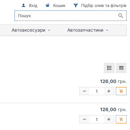
Вхід
Кошик
Підбір олив та фільтрів
Автоаксесуари
Автозапчастини
126,00
грн.
126,00
грн.