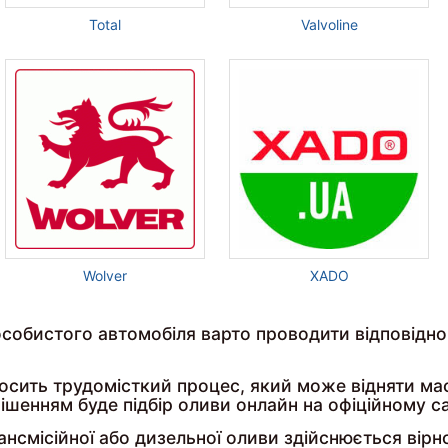
Total
Valvoline
Wolver
XADO
 особистого автомобіля варто проводити відповідн
осить трудомісткий процес, який може відняти масу 
шенням буде підбір оливи онлайн на офіційному сай
рансмісійної або дизельної оливи здійснюється вірн