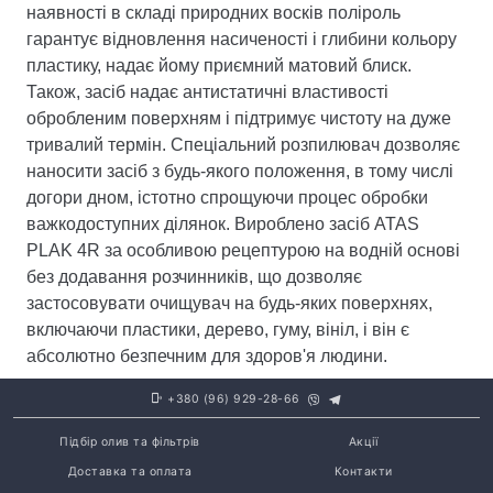
наявності в складі природних восків поліроль
гарантує відновлення насиченості і глибини кольору
пластику, надає йому приємний матовий блиск.
Також, засіб надає антистатичні властивості
обробленим поверхням і підтримує чистоту на дуже
тривалий термін. Спеціальний розпилювач дозволяє
наносити засіб з будь-якого положення, в тому числі
догори дном, істотно спрощуючи процес обробки
важкодоступних ділянок. Вироблено засіб ATAS
PLAK 4R за особливою рецептурою на водній основі
без додавання розчинників, що дозволяє
застосовувати очищувач на будь-яких поверхнях,
включаючи пластики, дерево, гуму, вініл, і він є
абсолютно безпечним для здоров'я людини.
+380 (96) 929-28-66
Підбір олив та фільтрів
Акції
Доставка та оплата
Контакти