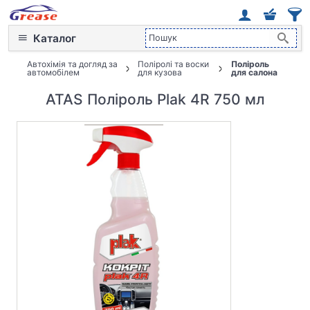
Каталог
Автохімія та догляд за
Поліролі та воски
Поліроль
автомобілем
для кузова
для салона
ATAS Поліроль Plak 4R 750 мл