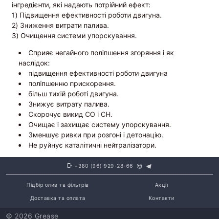
інгредієнти, які надають потрійний ефект:
1) Підвищення ефективності роботи двигуна.
2) Зниження витрати палива.
3) Очищення системи упорскування.
Сприяє негайного поліпшення згоряння і як
наслідок:
підвищення ефективності роботи двигуна
поліпшенню прискорення.
більш тихій роботі двигуна.
Знижує витрату палива.
Скорочує викид СО і СН.
Очищає і захищає систему упорскування.
Зменшує ривки при розгоні і детонацію.
Не руйнує каталітичні нейтралізатори.
+380 (96) 929-28-66
Підбір олив та фільтрів
Акції
Доставка та оплата
Контакти
© 2026 Grease