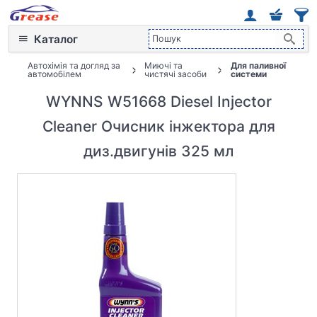
Каталог
Автохімія та догляд за
Миючі та
Для паливної
автомобілем
чистячі засоби
системи
WYNNS W51668 Diesel Injector
Cleaner Очисник інжектора для
диз.двигунів 325 мл