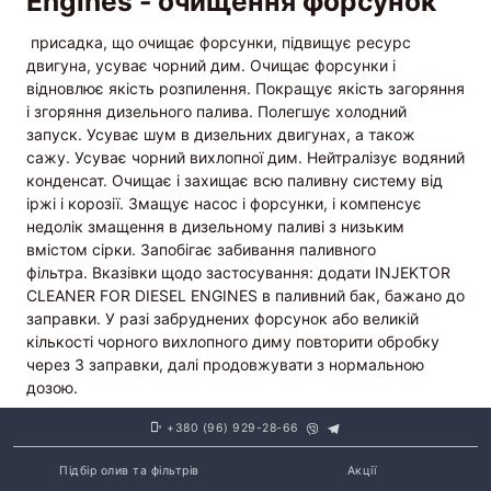
Engines -
очищення форсунок
присадка, що очищає форсунки, підвищує ресурс
двигуна, усуває чорний дим. Очищає форсунки і
відновлює якість розпилення.
Покращує якість загоряння
і згоряння дизельного палива. Полегшує холодний
запуск.
Усуває шум в дизельних двигунах, а також
сажу. Усуває чорний вихлопної дим.
Нейтралізує водяний
конденсат. Очищає і захищає всю паливну систему від
іржі і корозії.
Змащує насос і форсунки, і компенсує
недолік змащення в дизельному паливі з низьким
вмістом сірки. Запобігає забивання паливного
фільтра.
Вказівки щодо застосування: додати INJEKTOR
CLEANER FOR DIESEL ENGINES в паливний бак, бажано до
заправки. У разі забруднених форсунок або великій
кількості чорного вихлопного диму повторити обробку
через 3 заправки, далі продовжувати з нормальною
дозою.
+380 (96) 929-28-66
Підбір олив та фільтрів
Акції