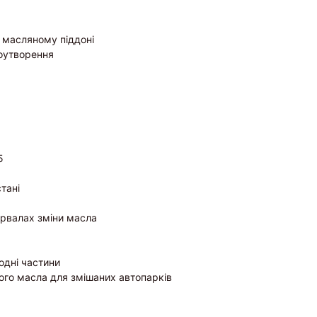
в масляному піддоні
іноутворення
5
стані
тервалах зміни масла
одні частини
ного масла для змішаних автопарків