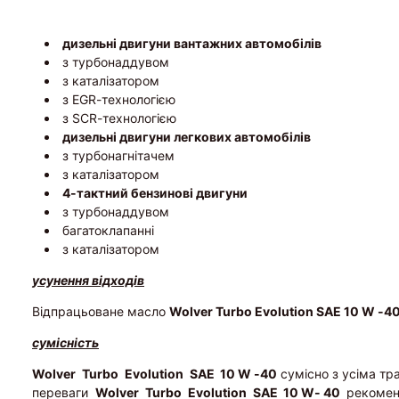
дизельні двигуни вантажних автомобілів
з турбонаддувом
з каталізатором
з EGR-технологією
з SCR-технологією
дизельні двигуни легкових автомобілів
з турбонагнітачем
з каталізатором
4-тактний бензинові двигуни
з турбонаддувом
багатоклапанні
з каталізатором
усунення відходів
Відпрацьоване масло
Wolver Turbo Evolution SAE 10 W -4
сумісність
Wolver
Turbo
Evolution
SAE 10 W -40
сумісно з усіма тр
переваги
Wolver
Turbo
Evolution
SAE 10 W- 40
рекомен