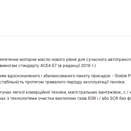
тетичне моторне масло нового рівня для сучасного автотранспо
 вимогам стандарту ACEA E7 (в редакції 2016 г.)
ям вдосконаленого і збалансованого пакету присадок - Stable P
табільність протягом тривалого періоду експлуатації техніки.
ах легкої комерційної техніки, магістральних вантажівок, с / х 
 з технологіями очистки вихлопних газів EGR і / або SCR без фі