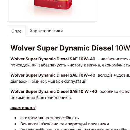
Характеристики
Опис
Wolver Super Dynamic Diesel
10W
Wolver Super Dynamic Diesel SAE 10W-40
- напівсинтетичн
присадок, які забезпечують чистоту двигуна, економічність,
Wolver Super Dynamic Diesel SAE 10W-40
володіє чудовим
діапазоні і різних умовах експлуатації
Wolver Super Dynamic Diesel SAE 10 W -40
особливо ефекти
рекомендацій автовиробників.
властивості
екстремальна зносостійкість
Виняткові в'язкісно-температурні показники
Висока стійкість до окислення і температурна стабіль