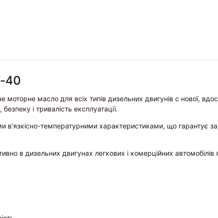
-40
е моторне масло для всіх типів дизельних двигунів c нової, вдо
 безпеку і тривалість експлуатації.
и в'язкісно-температурними характеристиками, що гарантує за
вно в дизельних двигунах легкових і комерційних автомобілів як 
ність