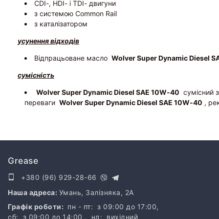
CDI-, HDI- і TDI- двигуни
з системою Common Rail
з каталізатором
усунення відходів
Відпрацьоване масло
Wolver Super Dynamic Diesel 
сумісність
Wolver Super Dynamic Diesel SAE 10W-40
сумісний з
переваги
Wolver Super Dynamic Diesel SAE 10W-40
, ре
Grease
+380 (96) 929-28-66
Наша адреса:
Умань, Залізняка, 2A
Графік роботи:
пн - пт: з 09:00 до 17:00,
сб: з 09:00 до 14:00 ,
нд: вихідний