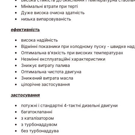
Мінімальні втрати при терті
Дуже висока очисна здатність
низька випаровуваність
ефективність
висока надійність
Відмінні показники при холодному пуску - швидке н
Оптимальна в'язкість при високих температурах
Незмінні експлуатаційні характеристики
Знижує витрату палива
Оптимальна чистота двигуна
Знижений витрата масла
цілорічне застосування
застосування
потужні і стандартні 4-тактні дизельні двигуни
багатоклапанні
з каталізатором
з турбонаддувом
без турбонаддува