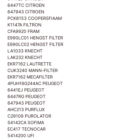
6447TC CITROEN
647943 CITROEN
PCK8153 COOPERSFIAAM
K1147A FILTRON
CFA9920 FRAM
E990LC01 HENGST FILTER
E990LC02 HENGST FILTER
LA1033 KNECHT
LAK232 KNECHT
EKR7162 LAUTRETTE
CUK3240 MANN-FILTER
EKR7162 MECAFILTER
4PUH19G244AC PEUGEOT
6441EJ PEUGEOT
6447RG PEUGEOT
647943 PEUGEOT
AHC213 PURFLUX
C29109 PUROLATOR
S4142CA SOFIMA
EC417 TECNOCAR
5414200 UFI