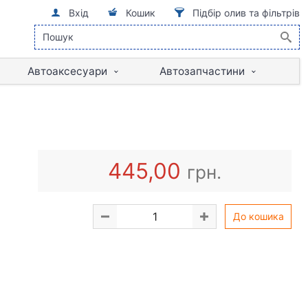
Вхід
Кошик
Підбір олив та фільтрів
Автоаксесуари
Автозапчастини
445,00
грн.
До кошика