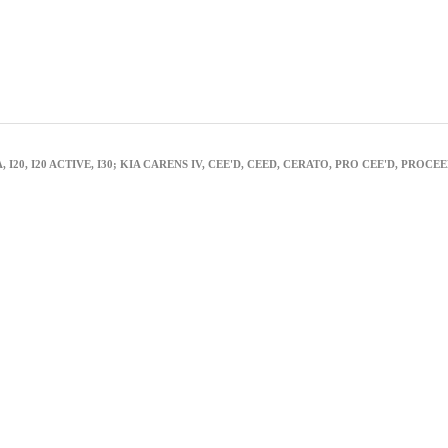
, I20, I20 ACTIVE, I30; KIA CARENS IV, CEE'D, CEED, CERATO, PRO CEE'D, PROCEED