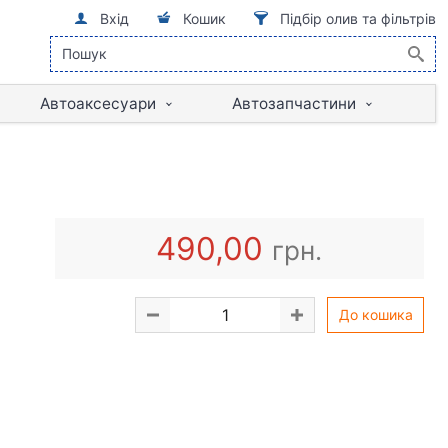
Вхід
Кошик
Підбір олив та фільтрів
Автоаксесуари
Автозапчастини
490,00
грн.
До кошика