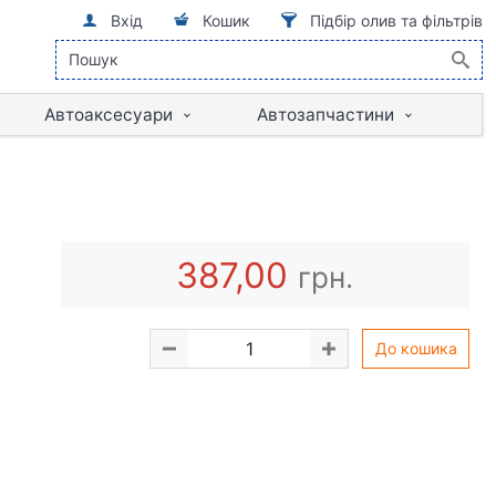
Вхід
Кошик
Підбір олив та фільтрів
Автоаксесуари
Автозапчастини
387,00
грн.
До кошика