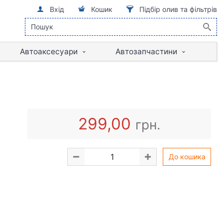
Вхід
Кошик
Підбір олив та фільтрів
Автоаксесуари
Автозапчастини
299,00
грн.
До кошика