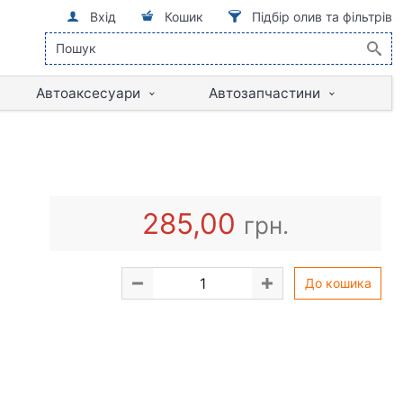
Вхід
Кошик
Підбір олив та фільтрів
Автоаксесуари
Автозапчастини
285,00
грн.
До кошика