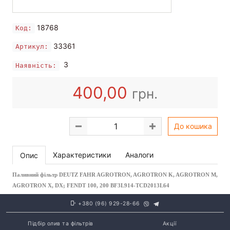
18768
Код:
33361
Артикул:
3
Наявність:
400,00
грн.
До кошика
Характеристики
Аналоги
Опис
Паливний фільтр DEUTZ FAHR AGROTRON, AGROTRON K, AGROTRON M,
AGROTRON X, DX; FENDT 100, 200 BF3L914-TCD2013L64
+380 (96) 929-28-66
Підбір олив та фільтрів
Акції