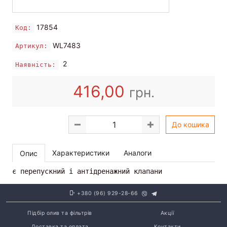
17854
Код:
WL7483
Артикул:
2
Наявність:
416,00
грн.
До кошика
Характеристики
Аналоги
Опис
є перепускний і антідренажний клапани
+380 (96) 929-28-66
Підбір олив та фільтрів
Акції
Доставка та оплата
Контакти