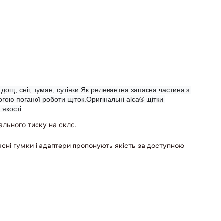
дощ, сніг, туман, сутінки.Як релевантна запасна частина з 
гою поганої роботи щіток.Оригінальні alca® щітки 
 якості
ального тиску на скло.
пасні гумки і адаптери пропонують якість за доступною