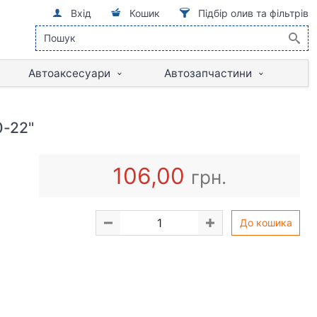
Вхід
Кошик
Підбір олив та фільтрів
Автоаксесуари
Автозапчастини
0-22"
106,00
грн.
До кошика