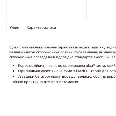
Характеристики
Опис
Щітки склоочисника повинні гарантувати водієві відмінну видим
безпеки - щітки склоочисника повинні бути замінені, як мінім
склоочисника провадяться відповідно стандартів якості ISO TS
Корозієстійких, повністю оцинкованої alca® металевий
Оригінальна alca® якісна гума з NANO-Graphit для ос
.Завдяки багаторічному досвіду, великих обсягів виро
ціною практично для всіх автомашин