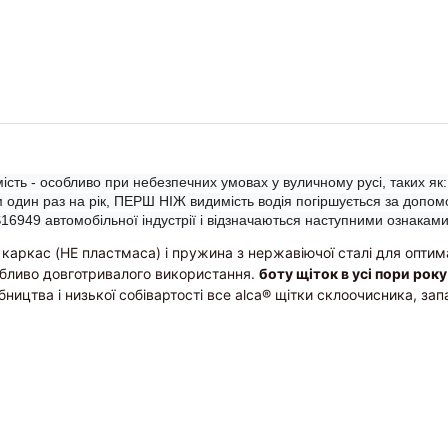
ість - особливо при небезпечних умовах у вуличному русі, таких як: 
ум один раз на рік, ПЕРШ НІЖ видимість водія погіршується за допомо
16949 автомобільної індустрії і відзначаються наступними ознаками
 каркас (НЕ пластмаса) і пружина з нержавіючої сталі для оптим
обливо довготривалого використання.
боту щіток в усі пори року
бництва і низької собівартості все alca® щітки склоочисника, за