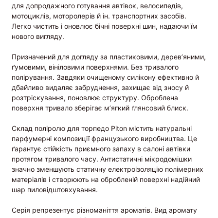
для допродажного готування автівок, велосипедів,
мотоциклів, моторолерів й ін. транспортних засобів.
Легко чистить і оновлює бічні поверхні шин, надаючи їм
нового вигляду.
Призначений для догляду за пластиковими, дерев’яними,
ґумовими, вініловими поверхнями. Без тривалого
полірування. Завдяки очищеному силікону ефективно й
дбайливо видаляє забруднення, захищає від зносу й
розтріскування, поновлює структуру. Оброблена
поверхня тривало зберігає м’ягкий ґлянсовий блиск.
Склад поліролю для торпедо Piton містить натуральні
парфумерні композиції французького виробництва. Це
ґарантує стійкість приємного запаху в салоні автівки
протягом тривалого часу. Антистатичні мікродомішки
значно зменшують статичну електроізоляцію полімерних
матеріалів і створюють на обробленій поверхні надійний
шар пиловідштовхування.
Серія репрезентує різноманіття ароматів. Вид аромату