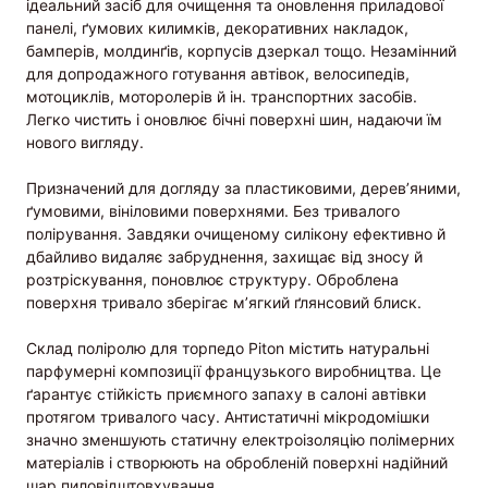
ідеальний засіб для очищення та оновлення приладової
панелі, ґумових килимків, декоративних накладок,
бамперів, молдинґів, корпусів дзеркал тощо. Незамінний
для допродажного готування автівок, велосипедів,
мотоциклів, моторолерів й ін. транспортних засобів.
Легко чистить і оновлює бічні поверхні шин, надаючи їм
нового вигляду.
Призначений для догляду за пластиковими, дерев’яними,
ґумовими, вініловими поверхнями. Без тривалого
полірування. Завдяки очищеному силікону ефективно й
дбайливо видаляє забруднення, захищає від зносу й
розтріскування, поновлює структуру. Оброблена
поверхня тривало зберігає м’ягкий ґлянсовий блиск.
Склад поліролю для торпедо Piton містить натуральні
парфумерні композиції французького виробництва. Це
ґарантує стійкість приємного запаху в салоні автівки
протягом тривалого часу. Антистатичні мікродомішки
значно зменшують статичну електроізоляцію полімерних
матеріалів і створюють на обробленій поверхні надійний
шар пиловідштовхування.