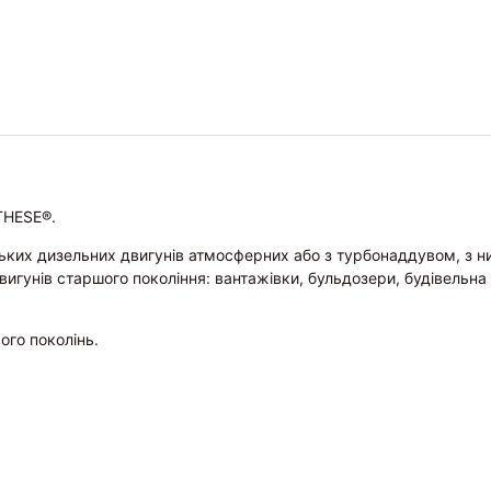
THESE®.
ких дизельних двигунів атмосферних або з турбонаддувом, з низ
игунів старшого покоління: вантажівки, бульдозери, будівельна 
ого поколінь.