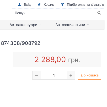
Вхід
Кошик
Підбір олив та фільтрів
Автоаксесуари
Автозапчастини
 874308/908792
2 288,00
грн.
До кошика