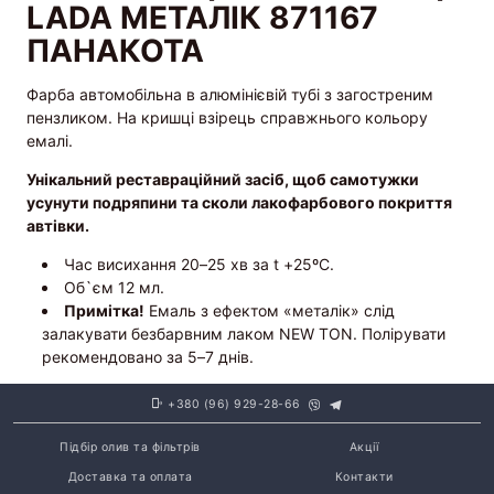
LADA МЕТАЛІК 871167
ПАНАКОТА
Фарба автомобільна в алюмінієвій тубі з загостреним
пензликом. На кришці взірець справжнього кольору
емалі.
Унікальний реставраційний засіб, щоб самотужки
усунути подряпини та сколи лакофарбового покриття
автівки.
Час висихання 20–25 хв за t +25ºС.
Об`єм 12 мл.
Примітка!
Емаль з ефектом «металік» слід
залакувати безбарвним лаком NEW TON. Полірувати
рекомендовано за 5–7 днів.
+380 (96) 929-28-66
Підбір олив та фільтрів
Акції
Доставка та оплата
Контакти