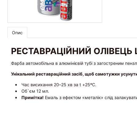
Опис
РЕСТАВРАЦІЙНИЙ ОЛІВЕЦЬ 
Фарба автомобільна в алюмінієвій тубі з загостреним пенз
Унікальний реставраційний засіб, щоб самотужки усунут
Час висихання 20–25 хв за t +25ºС.
Об`єм 12 мл.
Примітка!
Емаль з ефектом «металік» слід залакуват