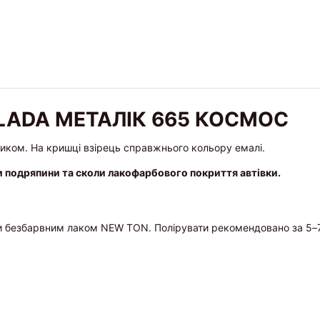
LADA МЕТАЛІК 665 КОСМОС
ликом. На кришці взірець справжнього кольору емалі.
и подряпини та сколи лакофарбового покриття автівки.
и безбарвним лаком NEW TON. Полірувати рекомендовано за 5–7