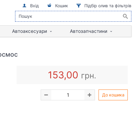
Вхід
Кошик
Підбір олив та фільтрів
Автоаксесуари
Автозапчастини
Космос
153,00
грн.
До кошика