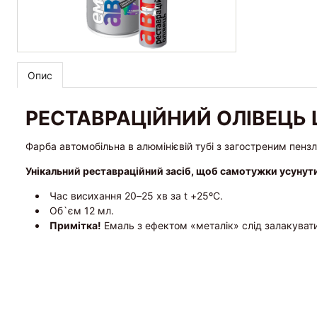
Опис
РЕСТАВРАЦІЙНИЙ ОЛІВЕЦЬ 
Фарба автомобільна в алюмінієвій тубі з загостреним пенз
Унікальний реставраційний засіб, щоб самотужки усунут
Час висихання 20–25 хв за t +25ºС.
Об`єм 12 мл.
Примітка!
Емаль з ефектом «металік» слід залакуват