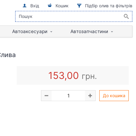
Вхід
Кошик
Підбір олив та фільтрів
Автоаксесуари
Автозапчастини
Слива
153,00
грн.
До кошика