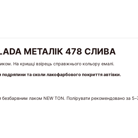
LADA МЕТАЛІК 478 СЛИВА
ликом. На кришці взірець справжнього кольору емалі.
и подряпини та сколи лакофарбового покриття автівки.
и безбарвним лаком NEW TON. Полірувати рекомендовано за 5–7