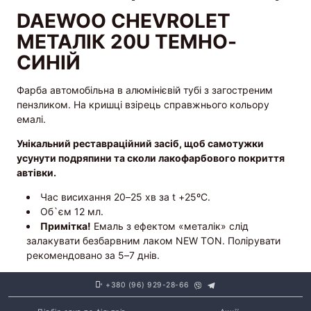
DAEWOO CHEVROLET
МЕТАЛІК 20U ТЕМНО-
СИНІЙ
Фарба автомобільна в алюмінієвій тубі з загостреним
пензликом. На кришці взірець справжнього кольору
емалі.
Унікальний реставраційний засіб, щоб самотужки
усунути подряпини та сколи лакофарбового покриття
автівки.
Час висихання 20–25 хв за t +25ºС.
Об`єм 12 мл.
Примітка!
Емаль з ефектом «металік» слід
залакувати безбарвним лаком NEW TON. Полірувати
рекомендовано за 5–7 днів.
+380 (96) 929-28-66