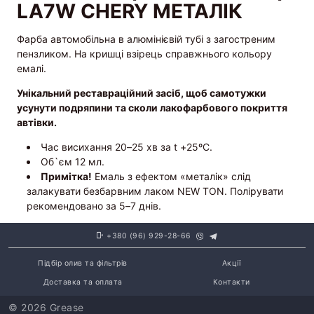
LA7W CHERY МЕТАЛІК
Фарба автомобільна в алюмінієвій тубі з загостреним
пензликом. На кришці взірець справжнього кольору
емалі.
Унікальний реставраційний засіб, щоб самотужки
усунути подряпини та сколи лакофарбового покриття
автівки.
Час висихання 20–25 хв за t +25ºС.
Об`єм 12 мл.
Примітка!
Емаль з ефектом «металік» слід
залакувати безбарвним лаком NEW TON. Полірувати
рекомендовано за 5–7 днів.
+380 (96) 929-28-66
Підбір олив та фільтрів
Акції
Доставка та оплата
Контакти
© 2026 Grease