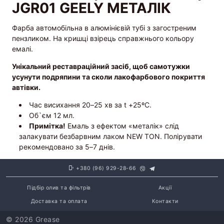
JGR01 GEELY МЕТАЛІК
Фарба автомобільна в алюмінієвій тубі з загостреним
пензликом. На кришці взірець справжнього кольору
емалі.
Унікальний реставраційний засіб, щоб самотужки
усунути подряпини та сколи лакофарбового покриття
автівки.
Час висихання 20–25 хв за t +25ºС.
Об`єм 12 мл.
Примітка!
Емаль з ефектом «металік» слід
залакувати безбарвним лаком NEW TON. Полірувати
рекомендовано за 5–7 днів.
+380 (96) 929-28-66
Підбір олив та фільтрів
Акції
Доставка та оплата
Контакти
© 2026 Grease