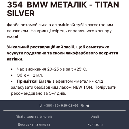
354 BMW МЕТАЛІК - TITAN
SILVER
Фарба автомобільна в алюмінієвій тубі з загостреним
пензликом. На кришці взірець справжнього кольору
емалі.
Унікальний реставраційний засіб, щоб самотужки
усунути подряпини та сколи лакофарбового покриття
автівки.
Час висихання 20–25 хв за t +25ºС.
Об`єм 12 мл.
Примітка!
Емаль з ефектом «металік» слід
залакувати безбарвним лаком NEW TON. Полірувати
рекомендовано за 5–7 днів.
+380 (96) 929-28-66
Підбір олив та фільтрів
Акції
Доставка та оплата
Контакти