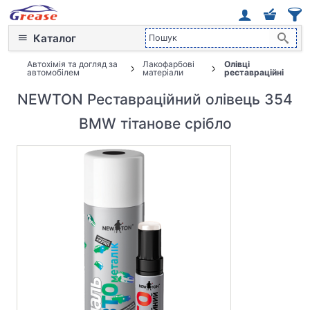
Каталог
Автохімія та догляд за
Лакофарбові
Олівці
автомобілем
матеріали
реставраційні
NEWTON Реставраційний олівець 354
BMW тітанове срібло