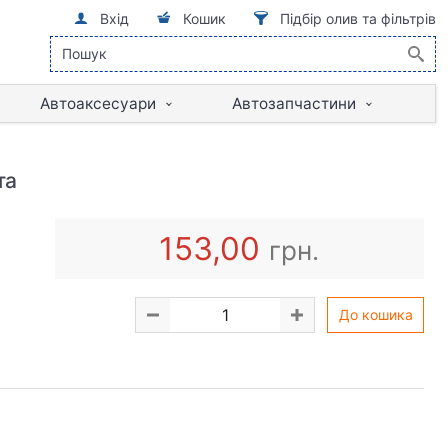
Вхід
Кошик
Підбір олив та фільтрів
Автоаксесуари
Автозапчастини
та
153,00
грн.
До кошика