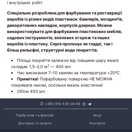
і внутрішніх робіт.
Спеціально розроблена для фарбування та реставрації
виробів із різних видів пластмаси: бамперів, молдинґів,
декоративних накладок, корпусів дзеркал. Можна
використовувати для фарбування пластикових меблів,
садових інструментів, вінілових огорож та інших
виробів із пластику. Серія пропонує як гладкі, так і
більш рельєфні, структурні види покриттів.
Площа покриття залежно від товщини шару емалі
2
складає 1,5–2,0 м
— 400 мл.
Час висихання 7–10 хвилин за температури +25ºС.
Примітка!
Пофарбовану поверхню НЕ МОЖНА
покривати лаком, оскільки емаль еластична!
Об’єм 450 мл.
+380 (96) 929-28-66
Підбір олив та фільтрів
Акції
Доставка та оплата
Контакти