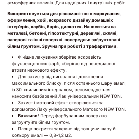
атмосферних впливів. Для надвірних і внутрішніх робіт.
Використовується для різноманітного маркування,
оформлення, хобі, яскравого дизайну домашніх
інтер’єрів, клубів, барів, дискотек. Наноситься на
металеві, бетонні, гіпсотектурні, дерев’яні, скляні,
паперові та інші поверхні, попередньо заґрунтовані
білим ґрунтом.
Зручна при роботі з трафаретами.
Фінішне лакування зберігає яскравість
флуоресцентних фарб, оберігає від передчасної
втрати неонового ефекту.
Для захисту від вигорання і досягнення
максимального блиску, після останнього шару емалі,
із 30-хвилинним інтервалом, рекомендується
наносити безбарвний Лак універсальний NEW TON.
Захист і матовий ефект створюються за
допомогою Лаку універсального Матового
NEW TON.
Важливо!
Перед фарбуванням поверхню
заґрунтуйте білим ґрунтом.
Площа покриття залежно від товщини шару й
кольору емалі — 0,8-1,2 м2.