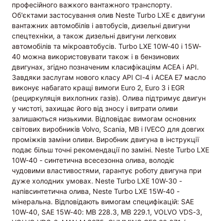
професійного важкого вантажного транспорту.
Об'єктами застосування олив Neste Turbo LXE є двигуни
вантажних автомобілів і автобусів, дизельні двигуни
спецтехніки, а також дизельні двигуни легкових
автомобілів та мікроавтобусів. Turbo LXE 10W-40 і 15W-
40 можна використовувати також і в бензинових
двигунах, згідно позначеним класифікаціям АСЕА і API.
Завдяки заслугам нового класу API CI-4 і ACEA E7 масло
виконує набагато кращі вимоги Euro 2, Euro 3 і EGR
(рециркуляція вихлопних газів). Олива підтримує двигун
у чистоті, захищає його від зносу і витрати оливи
залишаються низькими. Відповідає вимогам основних
світових виробників Volvo, Scania, MB і IVECO для довгих
проміжків заміни оливи. Виробник двигуна в інструкції
подає більш точні рекомендації по заміні. Neste Turbo LXE
10W-40 - синтетична всесезонна олива, володіє
чудовими властивостями, гарантує роботу двигуна при
дуже холодних умовах. Neste Turbo LXE 10W-30 -
напівсинтетична олива, Neste Turbo LXE 15W-40 -
мінеральна. Відповідають вимогам специфікацій: SAE
10W-40, SAE 15W-40: MB 228.3, MB 229.1, VOLVO VDS-3,