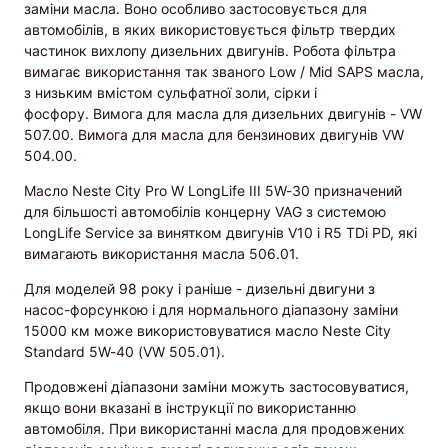
заміни масла. Воно особливо застосовується для
автомобілів, в яких використовується фільтр твердих
частинок вихлопу дизельних двигунів. Робота фільтра
вимагає використання так званого Low / Mid SAPS масла,
з низьким вмістом сульфатної золи, сірки і
фосфору. Вимога для масла для дизельних двигунів - VW
507.00. Вимога для масла для бензинових двигунів VW
504.00.
Масло Neste City Pro W LongLife III 5W-30 призначений
для більшості автомобілів концерну VAG з системою
LongLife Service за винятком двигунів V10 і R5 TDi PD, які
вимагають використання масла 506.01.
Для моделей 98 року і раніше - дизельні двигуни з
насос-форсункою і для нормального діапазону заміни
15000 км може використовуватися масло Neste City
Standard 5W-40 (VW 505.01).
Продовжені діапазони заміни можуть застосовуватися,
якщо вони вказані в інструкції по використанню
автомобіля. При використанні масла для продовжених