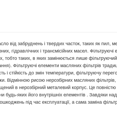
о від забруднень і твердих часток, таких як пил, ме
рних, гідравлічних і трансмісійних масел. Фільтруюч
, тобто таких, в яких замінюється лише фільтруючий 
ння). Фільтруючі елементи масляних фільтрів традиці
ть і стійкість до змін температури, фільтруючу перег
ки. Відмінною рисою нерозбірних масляних фільтрів, 
щений в нерозбірний металевий корпус. Це повністю 
іни будь-яких його внутрішніх елементів . Завдяки н
ошкоджень під час експлуатації, а сама заміна фільт