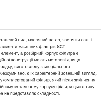
талевий пил, масляний нагар, частинки сажі і
і елементи масляних фільтрів SСТ
елемент, а розбірний корпус фільтра є
йної конструкції мають металеві днища і
ородку, виготовлену з спеціального
безсумнівно, є їх характерний зовнішній вигляд.
укомплектований фільтр, який після закінчення
адійному металевому корпусу фільтри цього типу
ра не представляє складності.