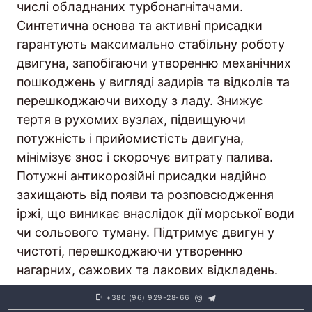
числі обладнаних турбонагнітачами.
Синтетична основа та активні присадки
гарантують максимально стабільну роботу
двигуна, запобігаючи утворенню механічних
пошкоджень у вигляді задирів та відколів та
перешкоджаючи виходу з ладу. Знижує
тертя в рухомих вузлах, підвищуючи
потужність і прийомистість двигуна,
мінімізує знос і скорочує витрату палива.
Потужні антикорозійні присадки надійно
захищають від появи та розповсюдження
іржі, що виникає внаслідок дії морської води
чи сольового туману. Підтримує двигун у
чистоті, перешкоджаючи утворенню
нагарних, сажових та лакових відкладень.
+380 (96) 929-28-66