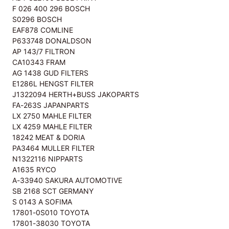
F 026 400 296 BOSCH
S0296 BOSCH
EAF878 COMLINE
P633748 DONALDSON
AP 143/7 FILTRON
CA10343 FRAM
AG 1438 GUD FILTERS
E1286L HENGST FILTER
J1322094 HERTH+BUSS JAKOPARTS
FA-263S JAPANPARTS
LX 2750 MAHLE FILTER
LX 4259 MAHLE FILTER
18242 MEAT & DORIA
PA3464 MULLER FILTER
N1322116 NIPPARTS
A1635 RYCO
A-33940 SAKURA AUTOMOTIVE
SB 2168 SCT GERMANY
S 0143 A SOFIMA
17801-0S010 TOYOTA
17801-38030 TOYOTA