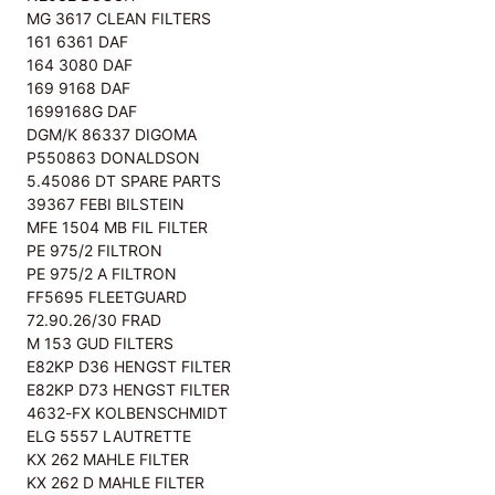
MG 3617 CLEAN FILTERS
161 6361 DAF
164 3080 DAF
169 9168 DAF
1699168G DAF
DGM/K 86337 DIGOMA
P550863 DONALDSON
5.45086 DT SPARE PARTS
39367 FEBI BILSTEIN
MFE 1504 MB FIL FILTER
PE 975/2 FILTRON
PE 975/2 A FILTRON
FF5695 FLEETGUARD
72.90.26/30 FRAD
M 153 GUD FILTERS
E82KP D36 HENGST FILTER
E82KP D73 HENGST FILTER
4632-FX KOLBENSCHMIDT
ELG 5557 LAUTRETTE
KX 262 MAHLE FILTER
KX 262 D MAHLE FILTER