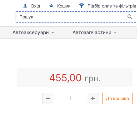
Вхід
Кошик
Підбір олив та фільтрів
Автоаксесуари
Автозапчастини
455,00
грн.
До кошика