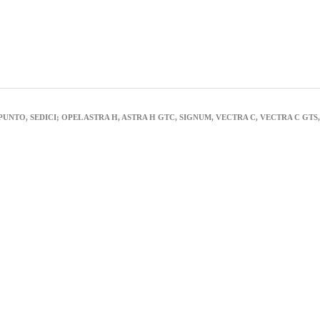
TO, SEDICI; OPEL ASTRA H, ASTRA H GTC, SIGNUM, VECTRA C, VECTRA C GTS, ZAF