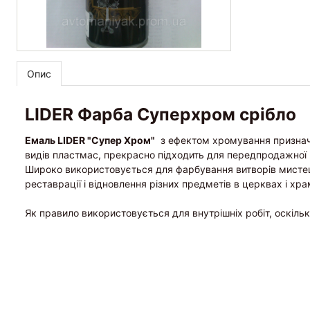
Опис
LIDER Фарба Суперхром срібло
Емаль LIDER "Супер Хром"
з ефектом хромування призначен
видів пластмас, прекрасно підходить для передпродажної 
Широко використовується для фарбування витворів мистецтва
реставрації і відновлення різних предметів в церквах і хра
Як правило використовується для внутрішніх робіт, оскільки