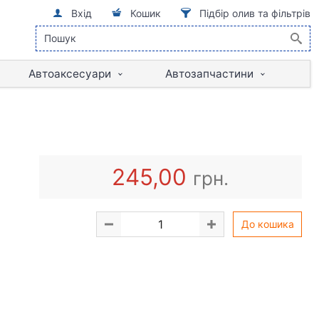
Вхід
Кошик
Підбір олив та фільтрів
Автоаксесуари
Автозапчастини
245,00
грн.
До кошика