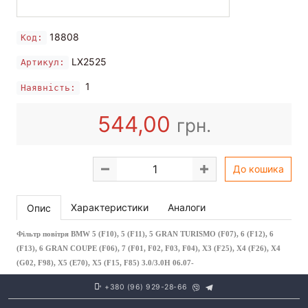
18808
Код:
LX2525
Артикул:
1
Наявність:
544,00
грн.
До кошика
Характеристики
Аналоги
Опис
Фільтр повітря BMW 5 (F10), 5 (F11), 5 GRAN TURISMO (F07), 6 (F12), 6
(F13), 6 GRAN COUPE (F06), 7 (F01, F02, F03, F04), X3 (F25), X4 (F26), X4
(G02, F98), X5 (E70), X5 (F15, F85) 3.0/3.0H 06.07-
+380 (96) 929-28-66