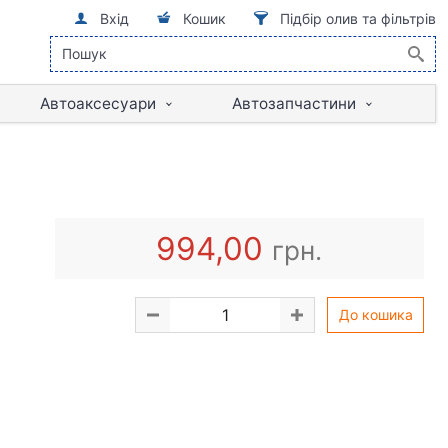
Вхід
Кошик
Підбір олив та фільтрів
Автоаксесуари
Автозапчастини
994,00
грн.
До кошика