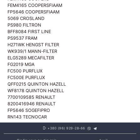
FEM4165 COOPERSFIAAM
FP5646 COOPERSFIAAM
5069 CROSLAND
PS980 FILTRON
BFF8084 FIRST LINE
PS9537 FRAM
H271WK HENGST FILTER
WK939/1 MANN-FILTER
ELG5289 MECAFILTER
FG2019 MGA
FC500 PURFLUX
FC500E PURFLUX
QFF0215 QUINTON HAZELL
WF8178 QUINTON HAZELL
7700109585 RENAULT
8200416946 RENAULT
FP5646 SOGEFIPRO
RN143 TECNOCAR
+380 (96) 929-28-66