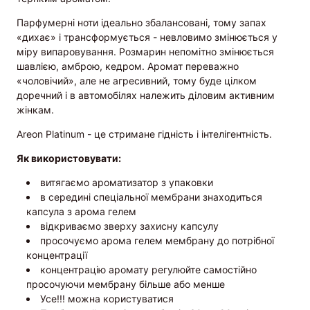
Парфумерні ноти ідеально збалансовані, тому запах
«дихає» і трансформується - невловимо змінюється у
міру випаровування. Розмарин непомітно змінюється
шавлією, амброю, кедром.
Аромат переважно
«чоловічий», але не агресивний, тому буде цілком
доречний і в автомобілях належить діловим активним
жінкам.
Areon Platinum - це стримане гідність і інтелігентність.
Як використовувати:
витягаємо ароматизатор з упаковки
в середині спеціальної мембрани знаходиться
капсула з арома гелем
відкриваємо зверху захисну капсулу
просочуємо арома гелем мембрану до потрібної
концентрації
концентрацію аромату регулюйте самостійно
просочуючи мембрану більше або менше
Усе!!! можна користуватися