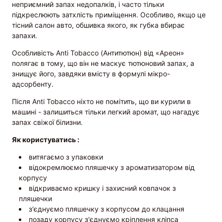
неприємний запах недопалків, і часто тільки
підкреслюють затхлість приміщення. Особливо, якщо це
тісний салон авто, обшивка якого, як губка вбирає
запахи.
Особливість Anti Tobacco (Антитютюн) від «Ареон»
полягає в тому, що він не маскує тютюновий запах, а
знищує його, завдяки вмісту в формулі мікро-
адсорбенту.
Після Anti Tobacco ніхто не помітить, що ви курили в
машині - залишиться тільки легкий аромат, що нагадує
запах свіжої білизни.
Як користуватись :
витягаємо з упаковки
відокремлюємо пляшечку з ароматизатором від
корпусу
відкриваємо кришку і захисний ковпачок з
пляшечки
з'єднуємо пляшечку з корпусом до клацання
позаду корпусу з'єднуємо кріплення кліпса