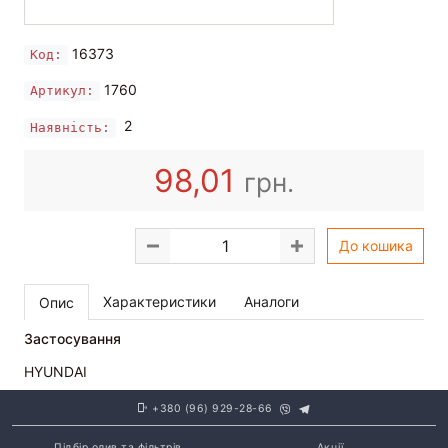
16373
Код:
1760
Артикул:
2
Наявність:
98,01
грн.
До кошика
Характеристики
Аналоги
Опис
Застосування
HYUNDAI
+380 (96) 929-28-66
Підбір олив та фільтрів
Акції