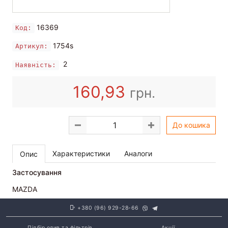
16369
Код:
1754s
Артикул:
2
Наявність:
160,93
грн.
До кошика
Характеристики
Аналоги
Опис
Застосування
MAZDA
+380 (96) 929-28-66
Підбір олив та фільтрів
Акції